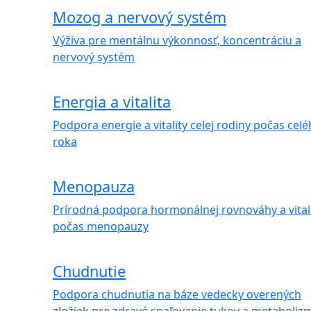
Mozog a nervový systém
Výživa pre mentálnu výkonnosť, koncentráciu a
nervový systém
Energia a vitalita
Podpora energie a vitality celej rodiny počas cel
roka
Menopauza
Prírodná podpora hormonálnej rovnováhy a vital
počas menopauzy
Chudnutie
Podpora chudnutia na báze vedecky overených