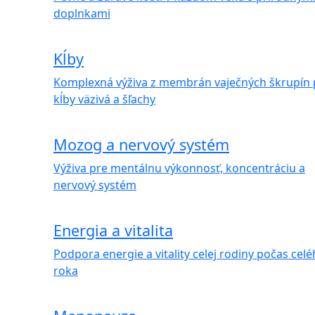
doplnkami
Kĺby
Komplexná výživa z membrán vaječných škrupín 
kĺby väzivá a šľachy
Mozog a nervový systém
Výživa pre mentálnu výkonnosť, koncentráciu a
nervový systém
Energia a vitalita
Podpora energie a vitality celej rodiny počas cel
roka