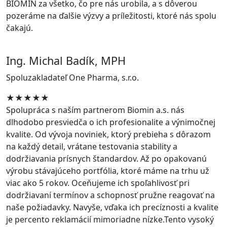
BIOMIN za všetko, čo pre nás urobila, a s dôverou
pozeráme na ďalšie výzvy a príležitosti, ktoré nás spolu
čakajú.
Ing. Michal Badík, MPH
Spoluzakladateľ One Pharma, s.r.o.
★★★★★
Spolupráca s naším partnerom Biomin a.s. nás
dlhodobo presviedča o ich profesionalite a výnimočnej
kvalite. Od vývoja noviniek, ktorý prebieha s dôrazom
na každý detail, vrátane testovania stability a
dodržiavania prísnych štandardov. Až po opakovanú
výrobu stávajúceho portfólia, ktoré máme na trhu už
viac ako 5 rokov. Oceňujeme ich spoľahlivosť pri
dodržiavaní termínov a schopnosť pružne reagovať na
naše požiadavky. Navyše, vďaka ich precíznosti a kvalite
je percento reklamácií mimoriadne nízke.Tento vysoký