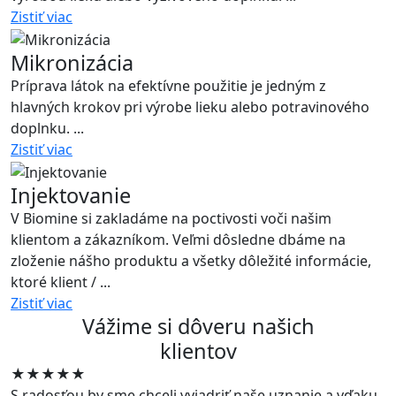
Zistiť viac
Mikronizácia
Príprava látok na efektívne použitie je jedným z
hlavných krokov pri výrobe lieku alebo potravinového
doplnku. ...
Zistiť viac
Injektovanie
V Biomine si zakladáme na poctivosti voči našim
klientom a zákazníkom. Veľmi dôsledne dbáme na
zloženie nášho produktu a všetky dôležité informácie,
ktoré klient / ...
Zistiť viac
Vážime si dôveru našich
klientov
★★★★★
S radosťou by sme chceli vyjadriť naše uznanie a vďaku