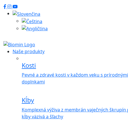
Naše produkty
Kosti
Pevné a zdravé kosti v každom veku s prírodným
doplnkami
Kĺby
Komplexná výživa z membrán vaječných škrupín 
kĺby väzivá a šľachy