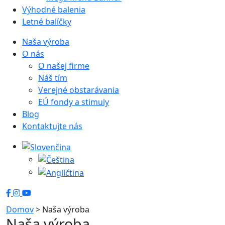
Výhodné balenia
Letné balíčky
Naša výroba
O nás
O našej firme
Náš tím
Verejné obstarávania
EÚ fondy a stimuly
Blog
Kontaktujte nás
Domov
>
Naša výroba
Naša výroba