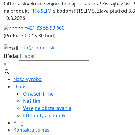
Cíťte sa skvelo vo svojom tele aj počas leta! Získajte zľavu 
na produkt
FIT&SLIM
s kódom FITSLIM5. Zľava platí od 3.8
10.8.2026
+421 33 55 99 660
(Po-Pia:7.00-15.30 hod)
info@biomin.sk
Hľadať
×
Naša výroba
O nás
O našej firme
Náš tím
Verejné obstarávania
EÚ fondy a stimuly
Blog
Kontaktujte nás