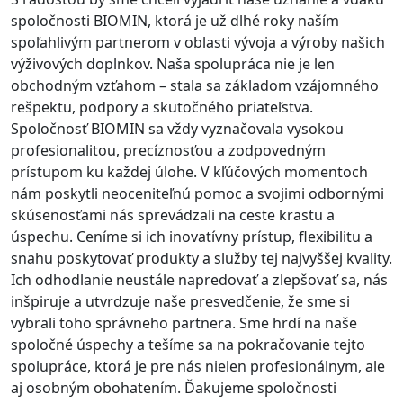
spoločnosti BIOMIN, ktorá je už dlhé roky naším
spoľahlivým partnerom v oblasti vývoja a výroby našich
výživových doplnkov. Naša spolupráca nie je len
obchodným vzťahom – stala sa základom vzájomného
rešpektu, podpory a skutočného priateľstva.
Spoločnosť BIOMIN sa vždy vyznačovala vysokou
profesionalitou, precíznosťou a zodpovedným
prístupom ku každej úlohe. V kľúčových momentoch
nám poskytli neoceniteľnú pomoc a svojimi odbornými
skúsenosťami nás sprevádzali na ceste krastu a
úspechu. Ceníme si ich inovatívny prístup, flexibilitu a
snahu poskytovať produkty a služby tej najvyššej kvality.
Ich odhodlanie neustále napredovať a zlepšovať sa, nás
inšpiruje a utvrdzuje naše presvedčenie, že sme si
vybrali toho správneho partnera. Sme hrdí na naše
spoločné úspechy a tešíme sa na pokračovanie tejto
spolupráce, ktorá je pre nás nielen profesionálnym, ale
aj osobným obohatením. Ďakujeme spoločnosti