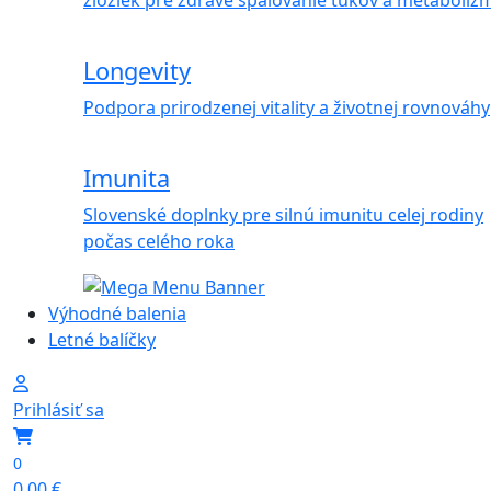
zložiek pre zdravé spaľovanie tukov a metaboliz
Longevity
Podpora prirodzenej vitality a životnej rovnováhy
Imunita
Slovenské doplnky pre silnú imunitu celej rodiny
počas celého roka
Výhodné balenia
Letné balíčky
Prihlásiť sa
0
0,00
€