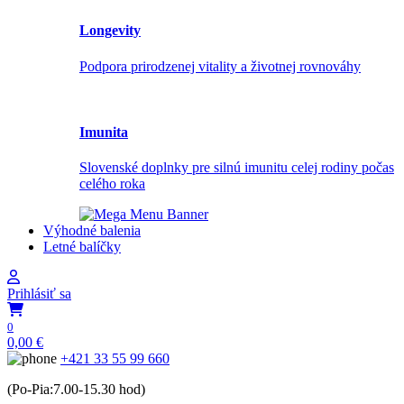
Longevity
Podpora prirodzenej vitality a životnej rovnováhy
Imunita
Slovenské doplnky pre silnú imunitu celej rodiny počas
celého roka
Výhodné balenia
Letné balíčky
Prihlásiť sa
0
0,00
€
+421 33 55 99 660
(Po-Pia:7.00-15.30 hod)