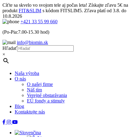
Cíťte sa skvelo vo svojom tele aj počas leta! Získajte zľavu 5€ na
produkt
FIT&SLIM
s kódom FITSLIM5. Zľava platí od 3.8. do
10.8.2026
+421 33 55 99 660
(Po-Pia:7.00-15.30 hod)
info@biomin.sk
Hľadať
×
Naša výroba
O nás
O našej firme
Náš tím
Verejné obstarávania
EÚ fondy a stimuly
Blog
Kontaktujte nás