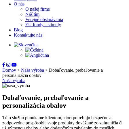
O nás
O našej firme
Náš tím
Verejné obstarávania
EÚ fondy a stimuly
Blog
Kontaktujte nás
Domov
>
Naša výroba
>
Dobaľovanie, prebaľovanie a
personalizácia obalov
Naša výroba
Dobaľovanie, prebaľovanie a
personalizácia obalov
Túto službu ponúkame klientom, ktorí potrebujú bezpečne a
zodpovedne prispôsobiť svoje produkty dovážané zo zahraničia či
už výmenou obalov alebo dodatočným zabalením do menších