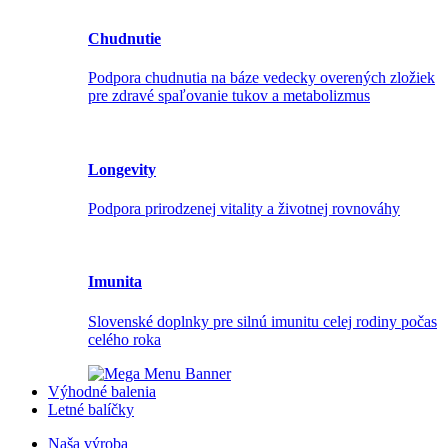
Chudnutie
Podpora chudnutia na báze vedecky overených zložiek
pre zdravé spaľovanie tukov a metabolizmus
Longevity
Podpora prirodzenej vitality a životnej rovnováhy
Imunita
Slovenské doplnky pre silnú imunitu celej rodiny počas
celého roka
Výhodné balenia
Letné balíčky
Naša výroba