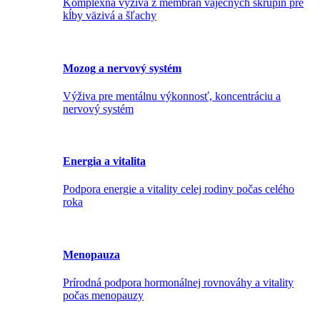
Komplexná výživa z membrán vaječných škrupín pre
kĺby väzivá a šľachy
Mozog a nervový systém
Výživa pre mentálnu výkonnosť, koncentráciu a
nervový systém
Energia a vitalita
Podpora energie a vitality celej rodiny počas celého
roka
Menopauza
Prírodná podpora hormonálnej rovnováhy a vitality
počas menopauzy