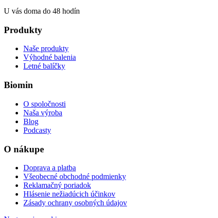
U vás doma do 48 hodín
Produkty
Naše produkty
Výhodné balenia
Letné balíčky
Biomin
O spoločnosti
Naša výroba
Blog
Podcasty
O nákupe
Doprava a platba
Všeobecné obchodné podmienky
Reklamačný poriadok
Hlásenie nežiadúcich účinkov
Zásady ochrany osobných údajov