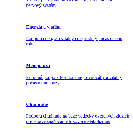
nervový systém
Energia a vitalita
Podpora energie a vitality celej rodiny počas celého
roka
Menopauza
Prírodná podpora hormonálnej rovnováhy a vitality
počas menopauzy
Chudnutie
Podpora chudnutia na báze vedecky overených zložiek
pre zdravé spaľovanie tukov a metabolizmus