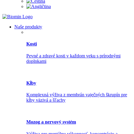
Naše produkty
Kosti
Pevné a zdravé kosti v každom veku s prírodnými
doplnkami
Kĺby
Komplexná výživa z membrán vaječných škrupín pre
kĺby väzivá a šľachy
Mozog a nervový systém
Výživa pre mentálnu výkonnosť, koncentráciu a