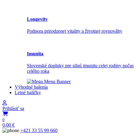
Longevity
Podpora prirodzenej vitality a životnej rovnováhy
Imunita
Slovenské doplnky pre silnú imunitu celej rodiny počas
celého roka
Výhodné balenia
Letné balíčky
Prihlásiť sa
0
0,00
€
+421 33 55 99 660