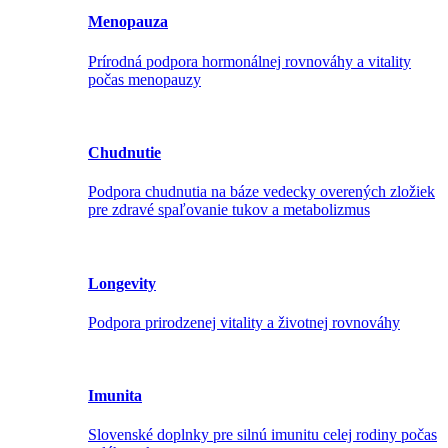
Menopauza
Prírodná podpora hormonálnej rovnováhy a vitality
počas menopauzy
Chudnutie
Podpora chudnutia na báze vedecky overených zložiek
pre zdravé spaľovanie tukov a metabolizmus
Longevity
Podpora prirodzenej vitality a životnej rovnováhy
Imunita
Slovenské doplnky pre silnú imunitu celej rodiny počas