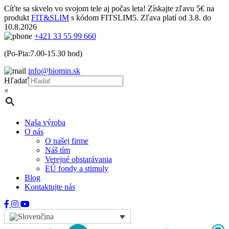
Cíťte sa skvelo vo svojom tele aj počas leta! Získajte zľavu 5€ na
produkt
FIT&SLIM
s kódom FITSLIM5. Zľava platí od 3.8. do
10.8.2026
+421 33 55 99 660
(Po-Pia:7.00-15.30 hod)
info@biomin.sk
Hľadať
×
Naša výroba
O nás
O našej firme
Náš tím
Verejné obstarávania
EÚ fondy a stimuly
Blog
Kontaktujte nás