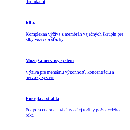
doplnkami
Kĺby
Komplexná výživa z membrán vaječných škrupín pre
kĺby väzivá a šľachy
Mozog a nervový systém
Výživa pre mentálnu výkonnosť, koncentráciu a
nervový systém
Energia a vitalita
Podpora energie a vitality celej rodiny počas celého
roka