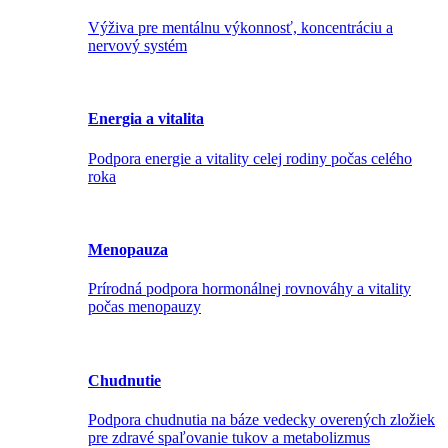
Výživa pre mentálnu výkonnosť, koncentráciu a
nervový systém
Energia a vitalita
Podpora energie a vitality celej rodiny počas celého
roka
Menopauza
Prírodná podpora hormonálnej rovnováhy a vitality
počas menopauzy
Chudnutie
Podpora chudnutia na báze vedecky overených zložiek
pre zdravé spaľovanie tukov a metabolizmus