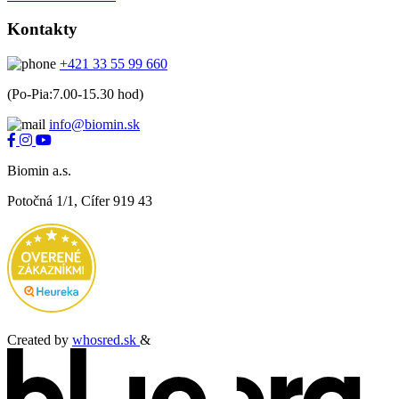
Kontakty
+421 33 55 99 660
(Po-Pia:7.00-15.30 hod)
info@biomin.sk
Biomin a.s.
Potočná 1/1, Cífer 919 43
Created by
whosred.sk
&