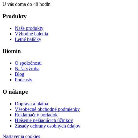
U vás doma do 48 hodín
Produkty
Naše produkty
Výhodné balenia
Letné balíčky
Biomin
O spoločnosti
Naša výroba
Blog
Podcasty
O nákupe
Doprava a platba
Všeobecné obchodné podmienky
Reklamačný poriadok
Hlásenie nežiadúcich účinkov
Zásady ochrany osobných údajov
Nastavenia cookies