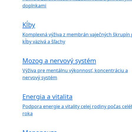
doplnkami
Kĺby
Komplexná výživa z membrán vaječných škrupín 
kĺby väzivá a šľachy
Mozog a nervový systém
Výživa pre mentálnu výkonnosť, koncentráciu a
nervový systém
Energia a vitalita
Podpora energie a vitality celej rodiny počas cel
roka