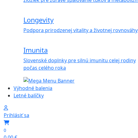
zložiek pre zdravé spaľovanie tukov a metaboliz
Longevity
Podpora prirodzenej vitality a životnej rovnováhy
Imunita
Slovenské doplnky pre silnú imunitu celej rodiny
počas celého roka
Výhodné balenia
Letné balíčky
Prihlásiť sa
0
0,00
€