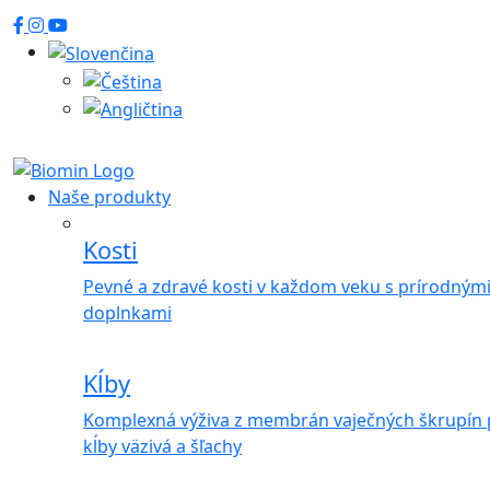
Naše produkty
Kosti
Pevné a zdravé kosti v každom veku s prírodným
doplnkami
Kĺby
Komplexná výživa z membrán vaječných škrupín 
kĺby väzivá a šľachy