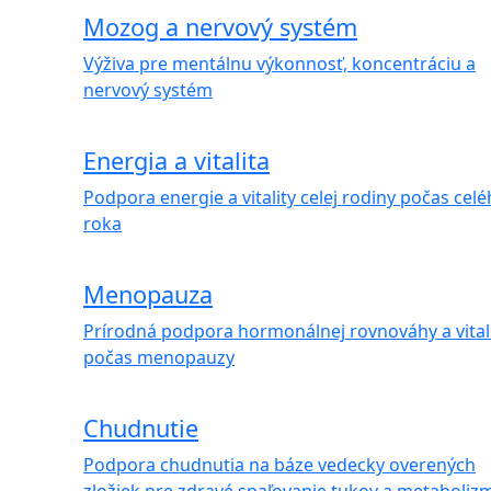
Mozog a nervový systém
Výživa pre mentálnu výkonnosť, koncentráciu a
nervový systém
Energia a vitalita
Podpora energie a vitality celej rodiny počas cel
roka
Menopauza
Prírodná podpora hormonálnej rovnováhy a vital
počas menopauzy
Chudnutie
Podpora chudnutia na báze vedecky overených