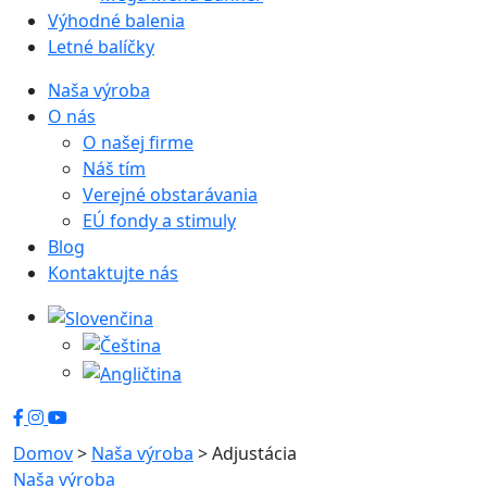
Výhodné balenia
Letné balíčky
Naša výroba
O nás
O našej firme
Náš tím
Verejné obstarávania
EÚ fondy a stimuly
Blog
Kontaktujte nás
Domov
>
Naša výroba
>
Adjustácia
Naša výroba