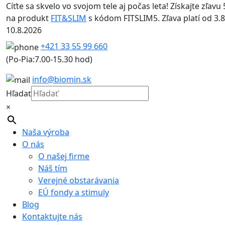
Cíťte sa skvelo vo svojom tele aj počas leta! Získajte zľavu 
na produkt
FIT&SLIM
s kódom FITSLIM5. Zľava platí od 3.8
10.8.2026
+421 33 55 99 660
(Po-Pia:7.00-15.30 hod)
info@biomin.sk
Hľadať
×
Naša výroba
O nás
O našej firme
Náš tím
Verejné obstarávania
EÚ fondy a stimuly
Blog
Kontaktujte nás