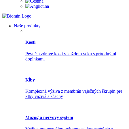
Naše produkty
Kosti
Pevné a zdravé kosti v každom veku s prírodnými
doplnkami
Kĺby
Komplexná výživa z membrán vaječných škrupín pre
kĺby väzivá a šľachy
Mozog a nervový systém
Výživa pre mentálnu výkonnosť, koncentráciu a