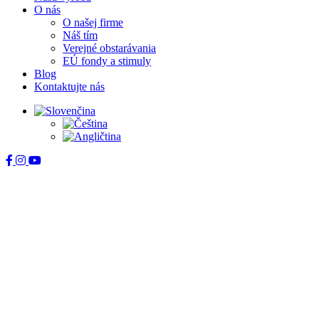
O nás
O našej firme
Náš tím
Verejné obstarávania
EÚ fondy a stimuly
Blog
Kontaktujte nás