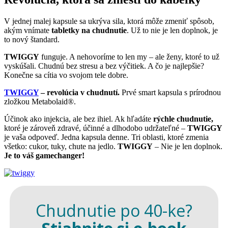
V jednej malej kapsule sa ukrýva sila, ktorá môže zmeniť spôsob,
akým vnímate
tabletky na chudnutie
. Už to nie je len doplnok, je
to nový štandard.
TWIGGY
funguje. A nehovoríme to len my – ale ženy, ktoré to už
vyskúšali. Chudnú bez stresu a bez výčitiek. A čo je najlepšie?
Konečne sa cítia vo svojom tele dobre.
TWIGGY
– revolúcia v chudnutí
.
Prvé smart kapsula s prírodnou
zložkou Metabolaid®.
Účinok ako injekcia, ale bez ihiel.
Ak hľadáte
rýchle chudnutie
,
ktoré je zároveň zdravé, účinné a dlhodobo udržateľné –
TWIGGY
je vaša odpoveď. Jedna kapsula denne. Tri oblasti, ktoré zmenia
všetko: cukor, tuky, chute na jedlo.
TWIGGY
– Nie je len doplnok.
Je to váš gamechanger!
Chudnutie po 40-ke?