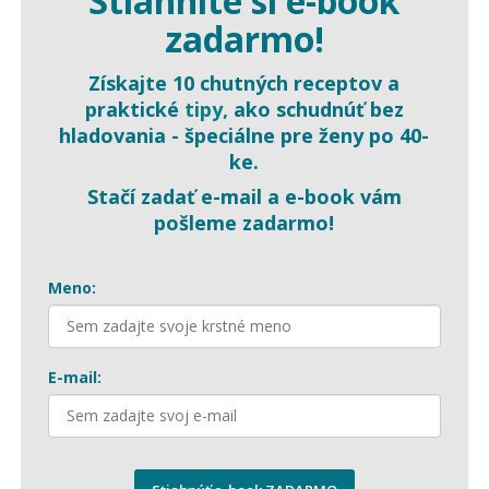
Sti
a
hnite si e-book
zadarmo!
Získajte
10 chutných receptov a
praktické
tipy,
ako schudnúť
bez
hladovania - špeciálne pre ženy po 40-
ke.
Stačí zadať e-mail a e-book vám
pošleme zadarmo!
Meno:
E-mail: