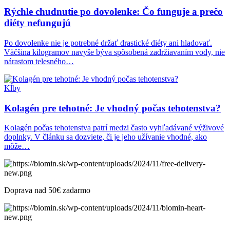
Rýchle chudnutie po dovolenke: Čo funguje a prečo
diéty nefungujú
Po dovolenke nie je potrebné držať drastické diéty ani hladovať.
Väčšina kilogramov navyše býva spôsobená zadržiavaním vody, nie
nárastom telesného…
Kĺby
Kolagén pre tehotné: Je vhodný počas tehotenstva?
Kolagén počas tehotenstva patrí medzi často vyhľadávané výživové
doplnky. V článku sa dozviete, či je jeho užívanie vhodné, ako
môže…
Doprava nad 50€ zadarmo