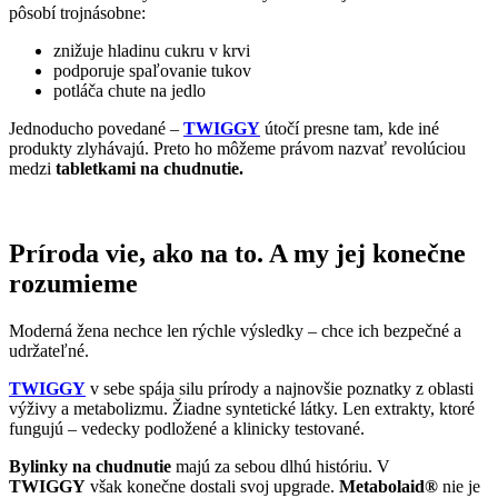
pôsobí trojnásobne:
znižuje hladinu cukru v krvi
podporuje spaľovanie tukov
potláča chute na jedlo
Jednoducho povedané –
TWIGGY
útočí presne tam, kde iné
produkty zlyhávajú. Preto ho môžeme právom nazvať revolúciou
medzi
tabletkami na chudnutie.
Príroda vie, ako na to. A my jej konečne
rozumieme
Moderná žena nechce len rýchle výsledky – chce ich bezpečné a
udržateľné.
TWIGGY
v sebe spája silu prírody a najnovšie poznatky z oblasti
výživy a metabolizmu. Žiadne syntetické látky. Len extrakty, ktoré
fungujú – vedecky podložené a klinicky testované.
Bylinky na chudnutie
majú za sebou dlhú históriu. V
TWIGGY
však konečne dostali svoj upgrade.
Metabolaid®
nie je