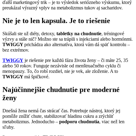
ďalší marketingový trik – je to výsledok seriózneho výskumu, ktorý
preukázal výrazný vplyv na metabolizmus tukov aj sacharidov.
Nie je to len kapsula. Je to riešenie
Skúšali ste už diéty, detoxy,
tabletky na chudnutie
, tréningové
výzvy a stále nič? Možno ste sa trápili s injekciami alebo hormónmi.
TWIGGY
prichádza ako alternatíva, ktorá vám dá späť kontrolu –
bez extrémov.
TWIGGY
je riešenie pre každú fázu života ženy – či máte 25, 35
alebo 50 rokov. Funguje nezávisle od menštruačného cyklu či
menopauzy. To, čo robí rozdiel, nie je vek, ale zloženie. A to
TWIGGY
má špičkové.
Najúčinnejšie chudnutie pre moderné
ženy
Dnešná žena nemá čas strácať čas. Potrebuje nástroj, ktorý jej
pomôže znížiť chute, stabilizovať hladinu cukru a zrýchliť
metabolizmus. Jednoducho –
podporu chudnutia
, viac než len
sľuby.