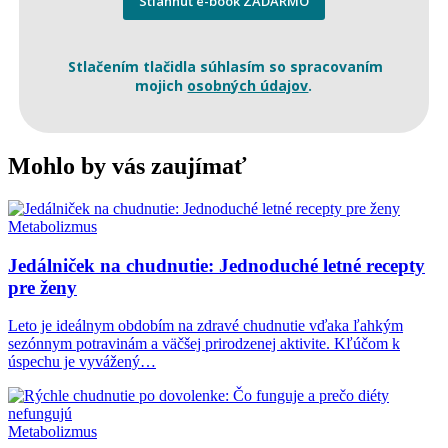
Stiahnúť e-book ZADARMO
Stlačením tlačidla súhlasím so spracovaním
mojich
osobných údajov
.
Mohlo by vás zaujímať
Metabolizmus
Jedálniček na chudnutie: Jednoduché letné recepty
pre ženy
Leto je ideálnym obdobím na zdravé chudnutie vďaka ľahkým
sezónnym potravinám a väčšej prirodzenej aktivite. Kľúčom k
úspechu je vyvážený…
Metabolizmus