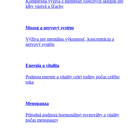
Komplexná výživa z membrán vaječných škrupín pre
kĺby väzivá a šľachy
Mozog a nervový systém
Výživa pre mentálnu výkonnosť, koncentráciu a
nervový systém
Energia a vitalita
Podpora energie a vitality celej rodiny počas celého
roka
Menopauza
Prírodná podpora hormonálnej rovnováhy a vitality
počas menopauzy