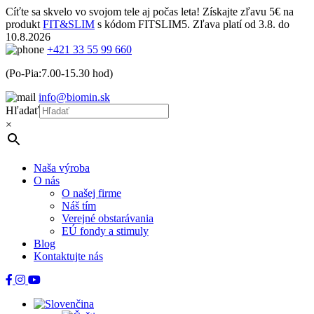
Cíťte sa skvelo vo svojom tele aj počas leta! Získajte zľavu 5€ na
produkt
FIT&SLIM
s kódom FITSLIM5. Zľava platí od 3.8. do
10.8.2026
+421 33 55 99 660
(Po-Pia:7.00-15.30 hod)
info@biomin.sk
Hľadať
×
Naša výroba
O nás
O našej firme
Náš tím
Verejné obstarávania
EÚ fondy a stimuly
Blog
Kontaktujte nás