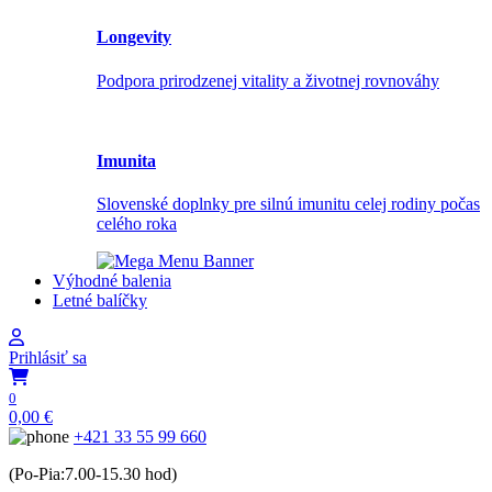
Longevity
Podpora prirodzenej vitality a životnej rovnováhy
Imunita
Slovenské doplnky pre silnú imunitu celej rodiny počas
celého roka
Výhodné balenia
Letné balíčky
Prihlásiť sa
0
0,00
€
+421 33 55 99 660
(Po-Pia:7.00-15.30 hod)