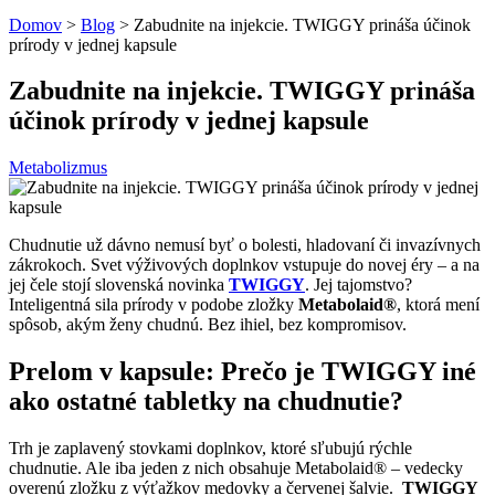
Domov
>
Blog
>
Zabudnite na injekcie. TWIGGY prináša účinok
prírody v jednej kapsule
Zabudnite na injekcie. TWIGGY prináša
účinok prírody v jednej kapsule
Metabolizmus
Chudnutie už dávno nemusí byť o bolesti, hladovaní či invazívnych
zákrokoch. Svet výživových doplnkov vstupuje do novej éry – a na
jej čele stojí slovenská novinka
TWIGGY
. Jej tajomstvo?
Inteligentná sila prírody v podobe zložky
Metabolaid®
, ktorá mení
spôsob, akým ženy chudnú. Bez ihiel, bez kompromisov.
Prelom v kapsule: Prečo je TWIGGY iné
ako ostatné tabletky na chudnutie?
Trh je zaplavený stovkami doplnkov, ktoré sľubujú rýchle
chudnutie. Ale iba jeden z nich obsahuje Metabolaid® – vedecky
overenú zložku z výťažkov medovky a červenej šalvie.
TWIGGY