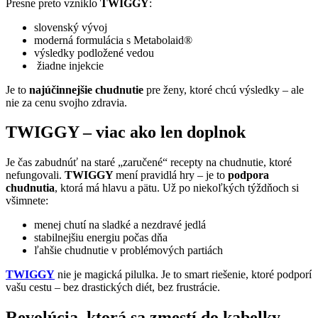
Presne preto vzniklo
TWIGGY
:
slovenský vývoj
moderná formulácia s Metabolaid®
výsledky podložené vedou
žiadne injekcie
Je to
najúčinnejšie chudnutie
pre ženy, ktoré chcú výsledky – ale
nie za cenu svojho zdravia.
TWIGGY – viac ako len doplnok
Je čas zabudnúť na staré „zaručené“ recepty na chudnutie, ktoré
nefungovali.
TWIGGY
mení pravidlá hry – je to
podpora
chudnutia
, ktorá má hlavu a pätu. Už po niekoľkých týždňoch si
všimnete:
menej chutí na sladké a nezdravé jedlá
stabilnejšiu energiu počas dňa
ľahšie chudnutie v problémových partiách
TWIGGY
nie je magická pilulka. Je to smart riešenie, ktoré podporí
vašu cestu – bez drastických diét, bez frustrácie.
Revolúcia, ktorá sa zmestí do kabelky