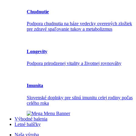
Chudnutie
Podpora chudnutia na báze vedecky overených zložiek
pre zdravé spaľovanie tukov a metabolizmus
Longevity
Podpora prirodzenej vitality a životnej rovnováhy
Imunita
Slovenské doplnky pre silnú imunitu celej rodiny počas
celého roka
Výhodné balenia
Letné balíčky
Naša výroba