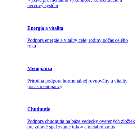
nervový systém
Energia a vitalita
Podpora energie a vitality celej rodiny počas celého
roka
Menopauza
Prírodná podpora hormonálnej rovnováhy a vitality
počas menopauzy
Chudnutie
Podpora chudnutia na báze vedecky overených zložiek
pre zdravé spaľovanie tukov a metabolizmus