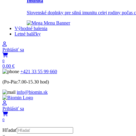
Imunita
Slovenské doplnky pre silnú imunitu celej rodiny počas 
Výhodné balenia
Letné balíčky
Prihlásiť sa
0
0,00
€
+421 33 55 99 660
(Po-Pia:7.00-15.30 hod)
info@biomin.sk
Prihlásiť sa
0
Hľadať