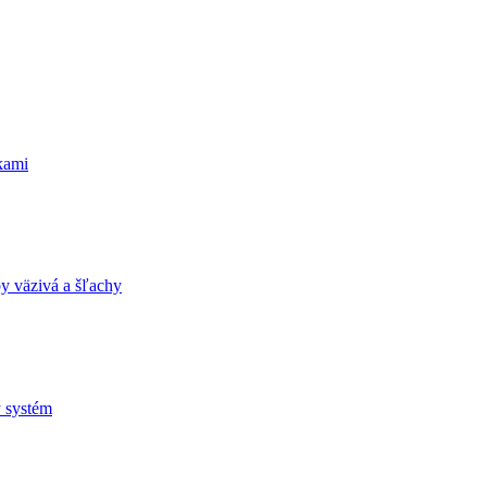
kami
y väzivá a šľachy
ý systém