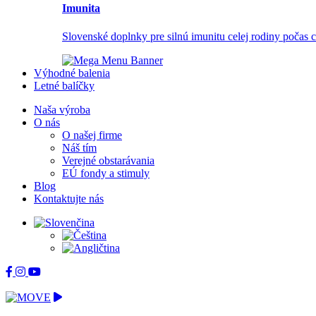
Imunita
Slovenské doplnky pre silnú imunitu celej rodiny počas 
Výhodné balenia
Letné balíčky
Naša výroba
O nás
O našej firme
Náš tím
Verejné obstarávania
EÚ fondy a stimuly
Blog
Kontaktujte nás