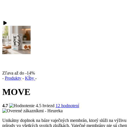
Zľava až do -14%
-
Produkty
-
Kĺby
-
MOVE
4.7
12 hodnotení
Unikátny doplnok na báze vaječných membrán, ktorý slúži na výživu a r
prírody vo všetkých svojich zložkách. Vaječné membrány nie sú chem