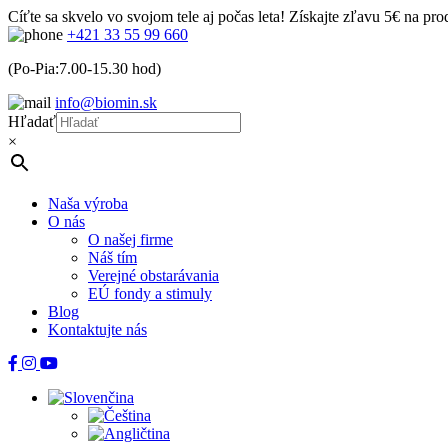
Cíťte sa skvelo vo svojom tele aj počas leta! Získajte zľavu 5€ na pr
+421 33 55 99 660
(Po-Pia:7.00-15.30 hod)
info@biomin.sk
Hľadať
×
Naša výroba
O nás
O našej firme
Náš tím
Verejné obstarávania
EÚ fondy a stimuly
Blog
Kontaktujte nás