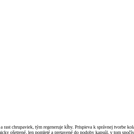
ast chrupaviek, tým regeneruje kĺby. Prispieva k správnej tvorbe kolagé
icky ošetrené, len pomleté a pretavené do podoby kapsúl, v tom spočí