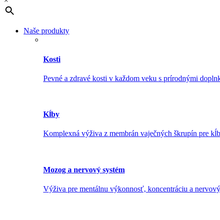
×
Naše produkty
Kosti
Pevné a zdravé kosti v každom veku s prírodnými dopln
Kĺby
Komplexná výživa z membrán vaječných škrupín pre kĺb
Mozog a nervový systém
Výživa pre mentálnu výkonnosť, koncentráciu a nervov