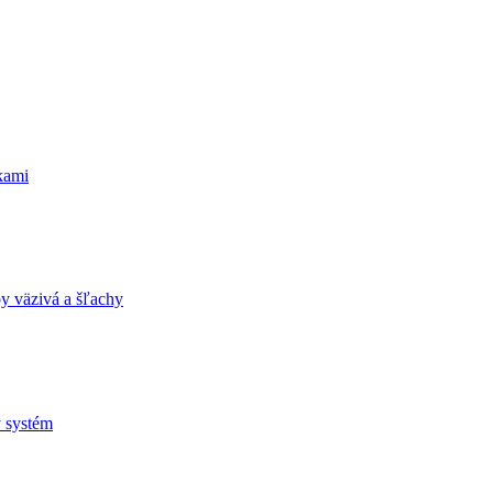
kami
y väzivá a šľachy
ý systém