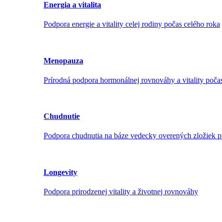
Energia a vitalita
Podpora energie a vitality celej rodiny počas celého roka
Menopauza
Prírodná podpora hormonálnej rovnováhy a vitality poč
Chudnutie
Podpora chudnutia na báze vedecky overených zložiek p
Longevity
Podpora prirodzenej vitality a životnej rovnováhy