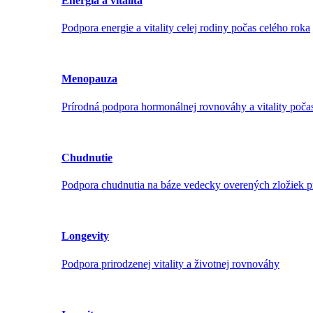
Energia a vitalita
Podpora energie a vitality celej rodiny počas celého roka
Menopauza
Prírodná podpora hormonálnej rovnováhy a vitality poč
Chudnutie
Podpora chudnutia na báze vedecky overených zložiek p
Longevity
Podpora prirodzenej vitality a životnej rovnováhy