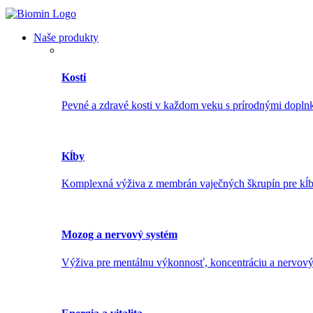
Naše produkty
Kosti
Pevné a zdravé kosti v každom veku s prírodnými dopln
Kĺby
Komplexná výživa z membrán vaječných škrupín pre kĺb
Mozog a nervový systém
Výživa pre mentálnu výkonnosť, koncentráciu a nervov