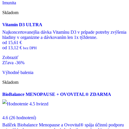
Imunita
Skladom
Vitamín D3 ULTRA
Najkoncertovanejšia dávka Vitamínu D3 v prípade potreby zvýšenia
hladiny v organizme a dávkovaním len 1x týždenne.
od
15,61
€
od
13,12
€
bez DPH
This
Zobraziť
product
Zľava -36%
has
multiple
Výhodné balenia
variants.
The
Skladom
options
may
BioBalance MENOPAUSE + OVOVITAL® ZDARMA
be
chosen
on
the
product
4.6
(26 hodnotení)
page
Balíček Biobalance Menopause a Ovovital® spája účinnú podporu