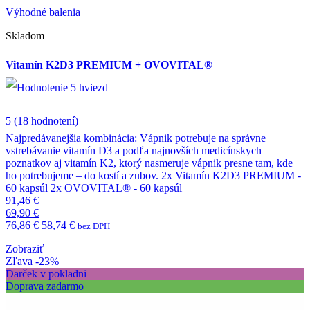
Výhodné balenia
Skladom
Vitamín K2D3 PREMIUM + OVOVITAL®
5
(18 hodnotení)
Najpredávanejšia kombinácia: Vápnik potrebuje na správne
vstrebávanie vitamín D3 a podľa najnovších medicínskych
poznatkov aj vitamín K2, ktorý nasmeruje vápnik presne tam, kde
ho potrebujeme – do kostí a zubov. 2x Vitamín K2D3 PREMIUM -
60 kapsúl 2x OVOVITAL® - 60 kapsúl
91,46
€
69,90
€
76,86
€
58,74
€
bez DPH
Zobraziť
Zľava -23%
Darček v pokladni
Doprava zadarmo