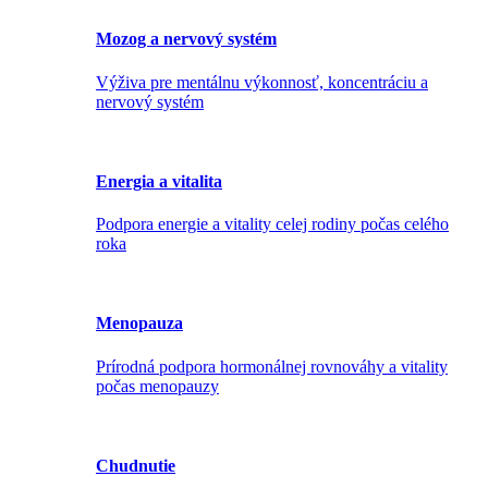
Mozog a nervový systém
Výživa pre mentálnu výkonnosť, koncentráciu a
nervový systém
Energia a vitalita
Podpora energie a vitality celej rodiny počas celého
roka
Menopauza
Prírodná podpora hormonálnej rovnováhy a vitality
počas menopauzy
Chudnutie