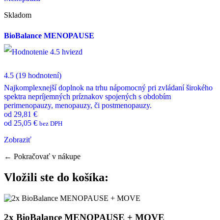
Skladom
BioBalance MENOPAUSE
4.5
(19 hodnotení)
Najkomplexnejší doplnok na trhu nápomocný pri zvládaní širokého
spektra nepríjemných príznakov spojených s obdobím
perimenopauzy, menopauzy, či postmenopauzy.
od
29,81
€
od
25,05
€
bez DPH
This
Zobraziť
product
has
← Pokračovať v nákupe
multiple
variants.
Vložili ste do košíka:
The
options
may
be
chosen
2x BioBalance MENOPAUSE + MOVE