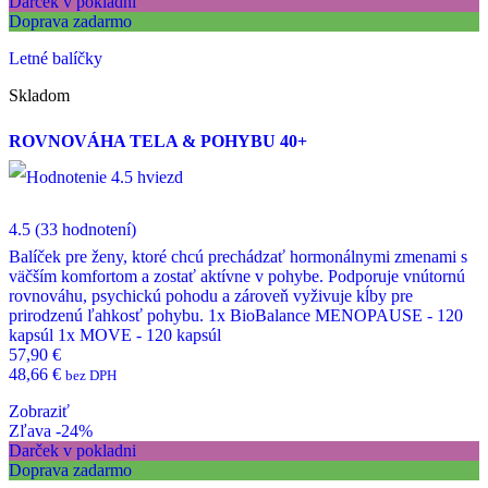
Darček v pokladni
Doprava zadarmo
Letné balíčky
Skladom
ROVNOVÁHA TELA & POHYBU 40+
4.5
(33 hodnotení)
Balíček pre ženy, ktoré chcú prechádzať hormonálnymi zmenami s
väčším komfortom a zostať aktívne v pohybe. Podporuje vnútornú
rovnováhu, psychickú pohodu a zároveň vyživuje kĺby pre
prirodzenú ľahkosť pohybu. 1x BioBalance MENOPAUSE - 120
kapsúl 1x MOVE - 120 kapsúl
57,90
€
48,66
€
bez DPH
Zobraziť
Zľava -24%
Darček v pokladni
Doprava zadarmo