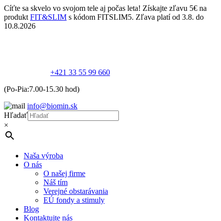
Cíťte sa skvelo vo svojom tele aj počas leta! Získajte zľavu 5€ na
produkt
FIT&SLIM
s kódom FITSLIM5. Zľava platí od 3.8. do
10.8.2026
+421 33 55 99 660
(Po-Pia:7.00-15.30 hod)
info@biomin.sk
Hľadať
×
Naša výroba
O nás
O našej firme
Náš tím
Verejné obstarávania
EÚ fondy a stimuly
Blog
Kontaktujte nás