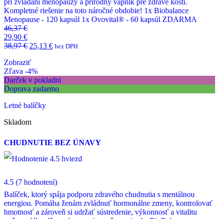
pri zvládaní menopauzy a prírodný vápnik pre zdravé kosti.
Kompletné riešenie na toto náročné obdobie! 1x Biobalance
Menopause - 120 kapsúl 1x Ovovital® - 60 kapsúl ZDARMA
46,37
€
29,90
€
38,97
€
25,13
€
bez DPH
Zobraziť
Zľava -4%
Darček v pokladni
Doprava zadarmo
Letné balíčky
Skladom
CHUDNUTIE BEZ ÚNAVY
4.5
(7 hodnotení)
Balíček, ktorý spája podporu zdravého chudnutia s mentálnou
energiou. Pomáha ženám zvládnuť hormonálne zmeny, kontrolovať
hmotnosť a zároveň si udržať sústredenie, výkonnosť a vitalitu