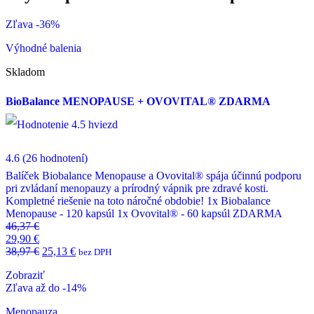
Zľava -36%
Výhodné balenia
Skladom
BioBalance MENOPAUSE + OVOVITAL® ZDARMA
4.6
(26 hodnotení)
Balíček Biobalance Menopause a Ovovital® spája účinnú podporu
pri zvládaní menopauzy a prírodný vápnik pre zdravé kosti.
Kompletné riešenie na toto náročné obdobie! 1x Biobalance
Menopause - 120 kapsúl 1x Ovovital® - 60 kapsúl ZDARMA
46,37
€
29,90
€
38,97
€
25,13
€
bez DPH
Zobraziť
Zľava až do -14%
Menopauza