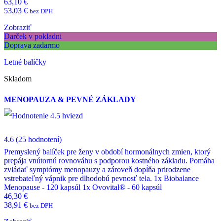
63,10
€
53,03
€
bez DPH
Zobraziť
Darček v pokladni
Doprava zadarmo
Letné balíčky
Skladom
MENOPAUZA & PEVNÉ ZÁKLADY
4.6
(25 hodnotení)
Premyslený balíček pre ženy v období hormonálnych zmien, ktorý
prepája vnútornú rovnováhu s podporou kostného základu. Pomáha
zvládať symptómy menopauzy a zároveň dopĺňa prirodzene
vstrebateľný vápnik pre dlhodobú pevnosť tela. 1x Biobalance
Menopause - 120 kapsúl 1x Ovovital® - 60 kapsúl
46,30
€
38,91
€
bez DPH