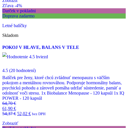
Zobraziť
Zľava -4%
Darček v pokladni
Doprava zadarmo
Letné balíčky
Skladom
POKOJ V HLAVE, BALANS V TELE
4.5
(20 hodnotení)
Balíček pre ženy, ktoré chcú zvládnuť menopauzu s väčším
pokojom a mentálnou rovnováhou. Podporuje hormonálny balans,
psychickú pohodu a zároveň pomáha udržať sústredenie, pamäť a
odolnosť voči stresu. 1x Biobalance Menopause - 120 kapsúl 1x IQ
POWER - 120 kapsúl
64,70
€
61,90
€
54,37
€
52,02
€
bez DPH
Zobraziť