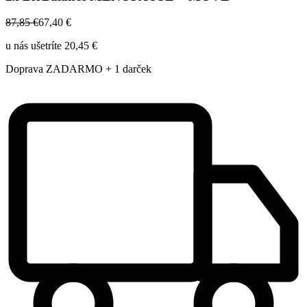
on
the
87,85 €
67,40 €
product
page
u nás ušetríte 20,45 €
Doprava ZADARMO + 1 darček