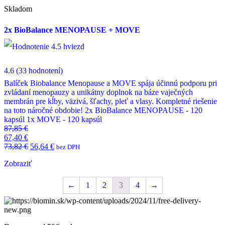
Skladom
2x BioBalance MENOPAUSE + MOVE
4.6
(33 hodnotení)
Balíček Biobalance Menopause a MOVE spája účinnú podporu pri
zvládaní menopauzy a unikátny doplnok na báze vaječných
membrán pre kĺby, väzivá, šľachy, pleť a vlasy. Kompletné riešenie
na toto náročné obdobie! 2x BioBalance MENOPAUSE - 120
kapsúl 1x MOVE - 120 kapsúl
87,85
€
67,40
€
73,82
€
56,64
€
bez DPH
Zobraziť
←
1
2
3
4
→