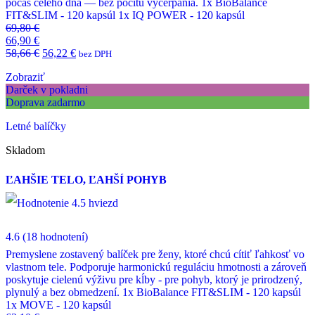
počas celého dňa — bez pocitu vyčerpania. 1x BioBalance
FIT&SLIM - 120 kapsúl 1x IQ POWER - 120 kapsúl
69,80
€
66,90
€
58,66
€
56,22
€
bez DPH
Zobraziť
Darček v pokladni
Doprava zadarmo
Letné balíčky
Skladom
ĽAHŠIE TELO, ĽAHŠÍ POHYB
4.6
(18 hodnotení)
Premyslene zostavený balíček pre ženy, ktoré chcú cítiť ľahkosť vo
vlastnom tele. Podporuje harmonickú reguláciu hmotnosti a zároveň
poskytuje cielenú výživu pre kĺby - pre pohyb, ktorý je prirodzený,
plynulý a bez obmedzení. 1x BioBalance FIT&SLIM - 120 kapsúl
1x MOVE - 120 kapsúl