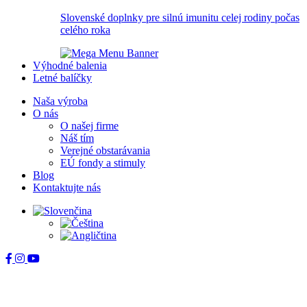
Slovenské doplnky pre silnú imunitu celej rodiny počas
celého roka
Výhodné balenia
Letné balíčky
Naša výroba
O nás
O našej firme
Náš tím
Verejné obstarávania
EÚ fondy a stimuly
Blog
Kontaktujte nás