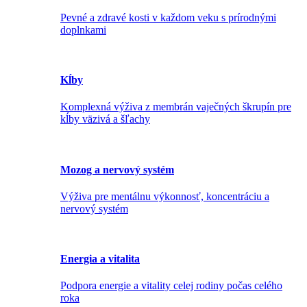
Pevné a zdravé kosti v každom veku s prírodnými
doplnkami
Kĺby
Komplexná výživa z membrán vaječných škrupín pre
kĺby väzivá a šľachy
Mozog a nervový systém
Výživa pre mentálnu výkonnosť, koncentráciu a
nervový systém
Energia a vitalita
Podpora energie a vitality celej rodiny počas celého
roka