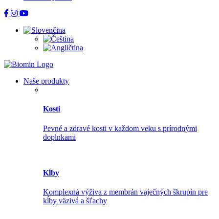
Naše produkty
Kosti
Pevné a zdravé kosti v každom veku s prírodnými
doplnkami
Kĺby
Komplexná výživa z membrán vaječných škrupín pre
kĺby väzivá a šľachy